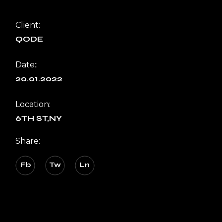
Client:
QODE
Date::
20.01.2022
Location:
6TH ST,NY
Share:
Fb
Tw
Ln