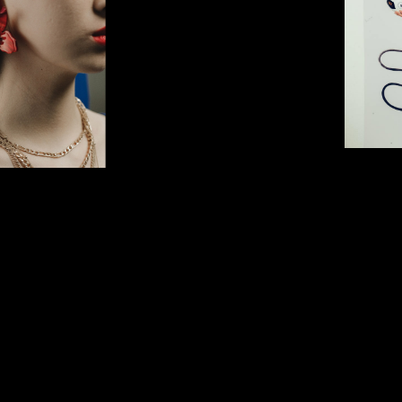
CONTACT
info@stichtingmetamorphose.nl
F
010-460 40 48
|
0640-87 78 65