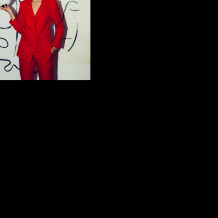
FACEBOOK
b