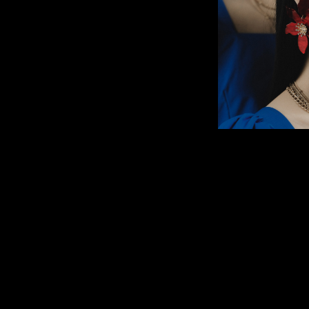
Secretariaat Rijnmondiaal: p/a